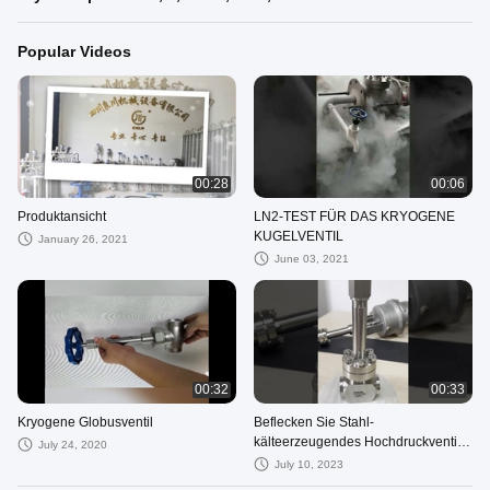
Popular Videos
00:28
00:06
Produktansicht
LN2-TEST FÜR DAS KRYOGENE
KUGELVENTIL
January 26, 2021
June 03, 2021
00:32
00:33
Kryogene Globusventil
Beflecken Sie Stahl-
kälteerzeugendes Hochdruckventil
July 24, 2020
kugel BW-SW Verbindung PN10-
July 10, 2023
32Mpa