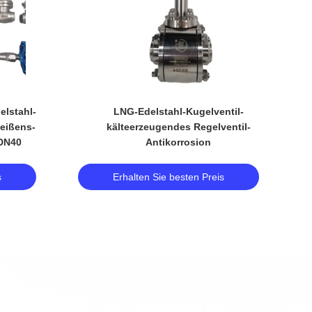
elstahl-
LNG-Edelstahl-Kugelventil-
eißens-
kälteerzeugendes Regelventil-
-DN40
Antikorrosion
s
Erhalten Sie besten Preis