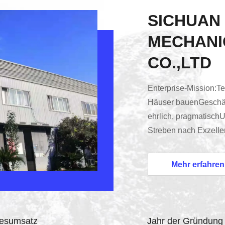
SICHUAN
MECHANI
CO.,LTD
Enterprise-Mission:T
Häuser bauenGeschäfts
ehrlich, pragmatisc
Streben nach Exzell
Mechanical Equipment 
Produktion von Edelst
Mehr erfahren
den Verkauf und den S
unermüdliche Anstre
erstreckt sich über den
resumsatz
Jahr der Gründung