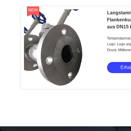
Langstam
Flankenkug
aus DN15 
Temperaturnach
besonders an
Logo: Logo an
Druck: Mittlere
Erhal