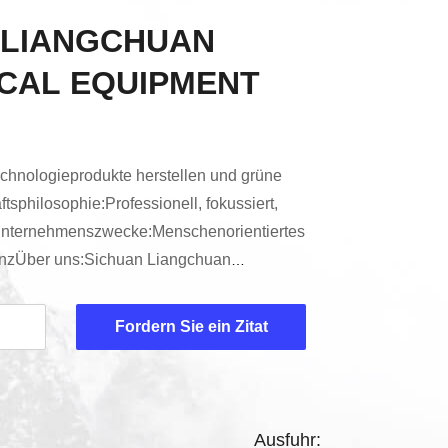
 LIANGCHUAN
CAL EQUIPMENT
echnologieprodukte herstellen und grüne
philosophie:Professionell, fokussiert,
hUnternehmenszwecke:Menschenorientiertes
enzÜber uns:Sichuan Liangchuan
Co., LTD Co., Ltd. ist eine Branche für die
ahlventilen, die Entwicklung, Produktion,
Fordern Sie ein Zitat
ervice von Ventilen betreibt.Durch
ngungen,Der Verkauf unserer Produkte
 grö...
Ausfuhr: