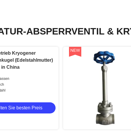
ATUR-ABSPERRVENTIL & K
trieb Kryogener
kugel (Edelstahlmutter)
 in China
passen
uch
tahl
ten Sie besten Preis