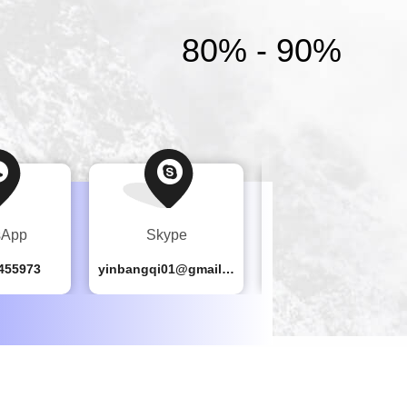
80% - 90%
sApp
Skype
Tel.
455973
yinbangqi01@gmail.com
86-028-87626616