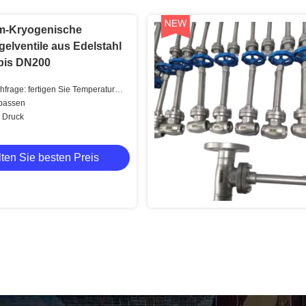
m-Kryogenische
elventile aus Edelstahl
bis DN200
frage: fertigen Sie Temperatur
passen
r Druck
ten Sie besten Preis