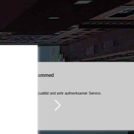
Mohammed
Al
Gute Qualität und sehr aufmerksamer Service.
Zuv
Zuverlässige Pro