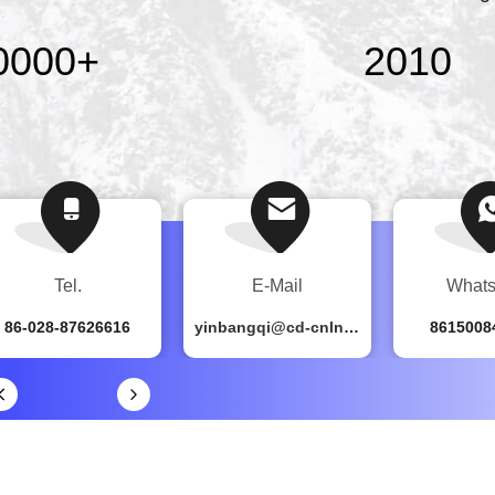
0000
+
2010
Tel.
E-Mail
What
86-028-87626616
yinbangqi@cd-cnln.com
8615008