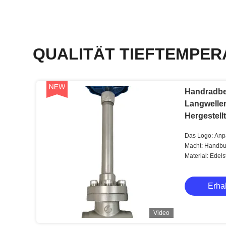
QUALITÄT TIEFTEMPER
Handradbe
Langwellen
Hergestellt
Das Logo: An
Macht: Handb
Material: Edels
Erhal
Video