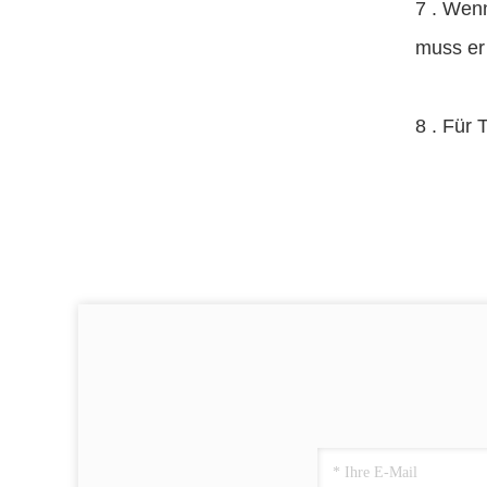
7 .
Wenn 
muss er 
8 .
Für 