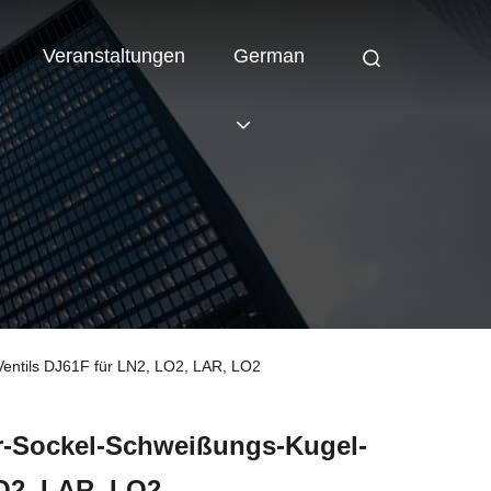
Veranstaltungen
German
Ventils DJ61F für LN2, LO2, LAR, LO2
ur-Sockel-Schweißungs-Kugel-
LO2, LAR, LO2