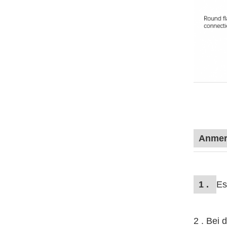
Anmer
1 .
Es
2 .
Bei d