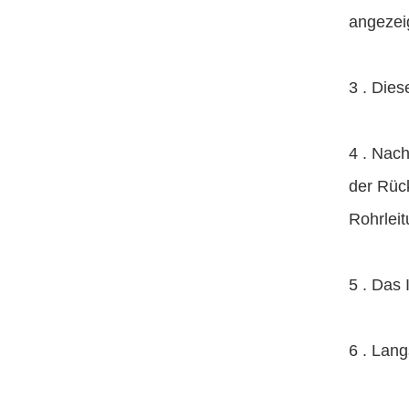
angezeig
3 .
Diese
4 .
Nachd
der Rück
Rohrlei
5 .
Das I
6 .
Lang