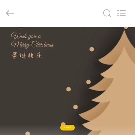
Liangchuan
Mechanical
Equipment
Co.,Ltd.
All
Rights
Reserved.
HAUS
PRODUKTE
VIDEOS
ÜBER
UNS
FABRIK-
AUSFLUG
NEWS