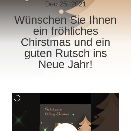
Dec 25, 2021
QUALITÄTSKONTROLLE
Wünschen Sie Ihnen
ein fröhliches
TRETEN
SIE
Chirstmas und ein
MIT
guten Rutsch ins
UNS
Neue Jahr!
IN
VERBINDUNG
NACHRICHTEN
FÄLLE