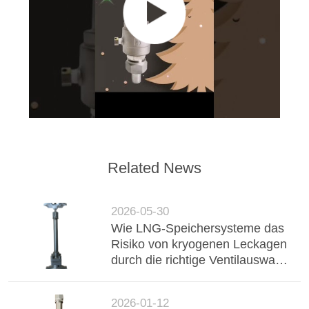
FORDERN
SIE EIN
ZITAT
SITEMAP
DATENSCHUTZRICHTLINIE
Related News
2026-05-30
Wie LNG-Speichersysteme das
Risiko von kryogenen Leckagen
durch die richtige Ventilauswahl
reduzieren können
2026-01-12