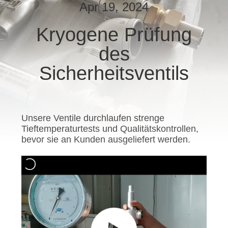
Apr 19, 2024
QUALITÄTSKONTROLLE
Kryogene Prüfung
des
TRETEN
SIE
Sicherheitsventils
MIT
UNS
IN
Unsere Ventile durchlaufen strenge
Tieftemperaturtests und Qualitätskontrollen,
VERBINDUNG
bevor sie an Kunden ausgeliefert werden.
NACHRICHTEN
FÄLLE