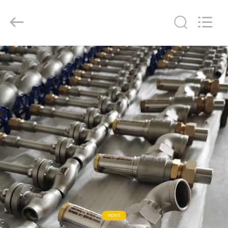
Liangchuan
Mechanical
Equipment
Co.,Ltd.
All
Rights
Reserved.
HAUS
PRODUKTE
VIDEOS
ÜBER
UNS
FABRIK-
AUSFLUG
NEWS