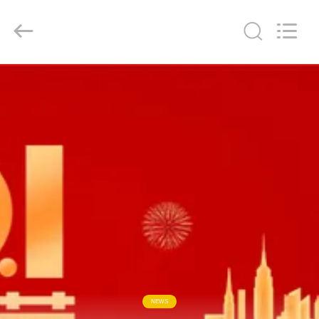
Liangchuan
Mechanical
Equipment
Co.,Ltd.
All
Rights
Reserved.
HAUS
PRODUKTE
VIDEOS
ÜBER
UNS
FABRIK-
AUSFLUG
NEWS