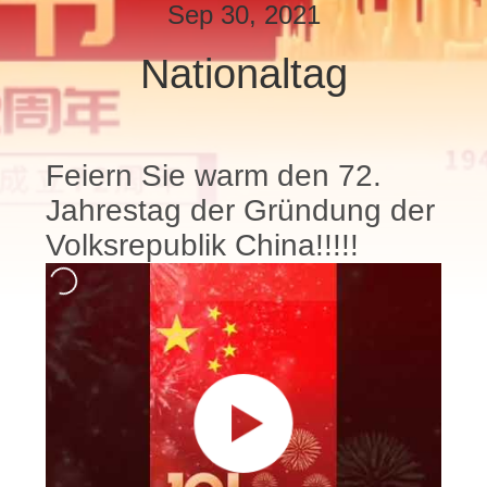
Sep 30, 2021
QUALITÄTSKONTROLLE
Nationaltag
TRETEN
SIE
Feiern Sie warm den 72.
MIT
Jahrestag der Gründung der
UNS
Volksrepublik China!!!!!
IN
VERBINDUNG
NACHRICHTEN
FÄLLE