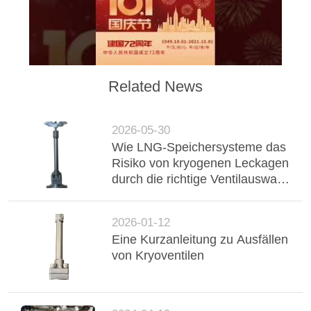
FORDERN
SIE EIN
ZITAT
Related News
SITEMAP
2026-05-30
DATENSCHUTZRICHTLINIE
Wie LNG-Speichersysteme das
Risiko von kryogenen Leckagen
durch die richtige Ventilauswahl
reduzieren können
2026-01-12
Eine Kurzanleitung zu Ausfällen
von Kryoventilen