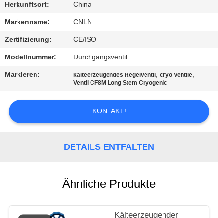
Herkunftsort:
China
QUALITÄTSKONTROLLE
Markenname:
CNLN
Zertifizierung:
CE/ISO
TRETEN
Modellnummer:
Durchgangsventil
SIE
Markieren:
,
,
kälteerzeugendes Regelventil
cryo Ventile
MIT
Ventil CF8M Long Stem Cryogenic
UNS
IN
KONTAKT!
VERBINDUNG
DETAILS ENTFALTEN
NACHRICHTEN
Ähnliche Produkte
FÄLLE
Kälteerzeugender