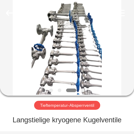
Liangchuan
Mechanical
Equipment
Co.,Ltd.
All
Rights
Reserved.
HAUS
PRODUKTE
VIDEOS
ÜBER
UNS
Tieftemperatur-Absperrventil
FABRIK-
Langstielige kryogene Kugelventile
AUSFLUG