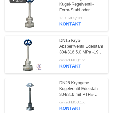
FORDERN
Kugel-Regelventil-
SIE EIN
Form-Stahl oder
Edelstahl oder fertigen
ZITAT
1-100 MOQ:1PC
Material besonders an
KONTAKT
SITEMAP
DN15 Kryo-
Absperrventil Edelstahl
DATENSCHUTZRICHTLINIE
304/316 5,0 MPa -196
°C bis +80 °C
contact MOQ:1pc
KONTAKT
DN25 Kryogene
Kugelventil Edelstahl
304/316 mit PTFE-
Dichtung und CF8/CF3-
contact MOQ:1pc
Ventilgehäuse für
KONTAKT
Anwendungen von -196