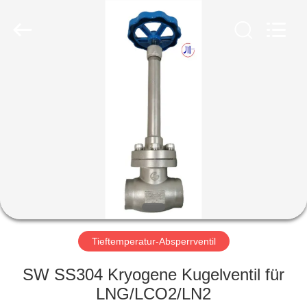
Liangchuan
Mechanical
Equipment
Co.,Ltd.
All
Rights
Reserved.
HAUS
PRODUKTE
VIDEOS
ÜBER
UNS
Tieftemperatur-Absperrventil
FABRIK-
SW SS304 Kryogene Kugelventil für
AUSFLUG
LNG/LCO2/LN2