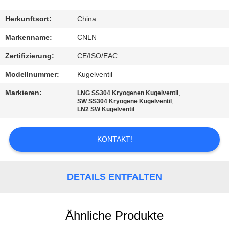
QUALITÄTSKONTROLLE
Herkunftsort:
China
Markenname:
CNLN
TRETEN
Zertifizierung:
CE/ISO/EAC
SIE
Modellnummer:
Kugelventil
MIT
Markieren:
,
LNG SS304 Kryogenen Kugelventil
UNS
,
SW SS304 Kryogene Kugelventil
LN2 SW Kugelventil
IN
VERBINDUNG
KONTAKT!
NACHRICHTEN
DETAILS ENTFALTEN
FÄLLE
Ähnliche Produkte