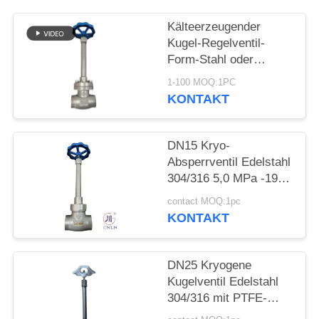
FORDERN
SIE EIN
Kälteerzeugender
Kugel-Regelventil-
ZITAT
Form-Stahl oder
Edelstahl oder fertigen
1-100 MOQ:1PC
SITEMAP
Material besonders an
KONTAKT
DATENSCHUTZRICHTLINIE
DN15 Kryo-
Absperrventil Edelstahl
304/316 5,0 MPa -196
°C bis +80 °C
contact MOQ:1pc
KONTAKT
DN25 Kryogene
Kugelventil Edelstahl
304/316 mit PTFE-
Dichtung und CF8/CF3-