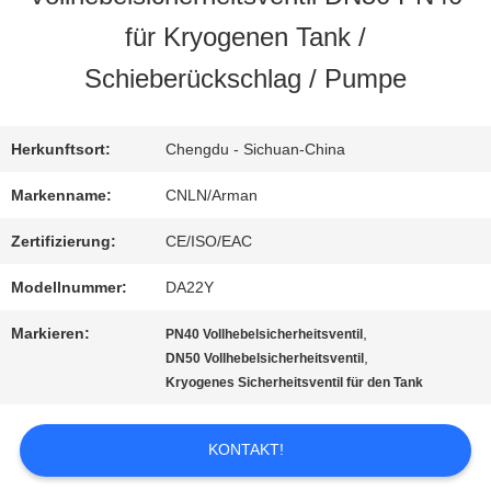
FABRIK-
für Kryogenen Tank /
AUSFLUG
Schieberückschlag / Pumpe
QUALITÄTSKONTROLLE
Herkunftsort:
Chengdu - Sichuan-China
Markenname:
CNLN/Arman
TRETEN
Zertifizierung:
CE/ISO/EAC
SIE
Modellnummer:
DA22Y
MIT
Markieren:
,
PN40 Vollhebelsicherheitsventil
,
DN50 Vollhebelsicherheitsventil
UNS
Kryogenes Sicherheitsventil für den Tank
IN
KONTAKT!
VERBINDUNG