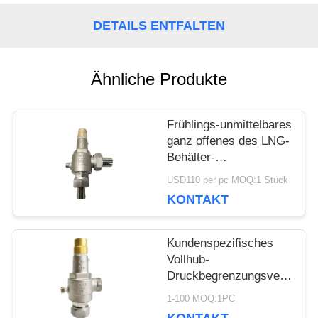
DETAILS ENTFALTEN
NACHRICHTEN
Ähnliche Produkte
FÄLLE
Frühlings-unmittelbares
FORDERN
ganz offenes des LNG-
Behälter-
SIE EIN
kälteerzeugender
USD110 per pc MOQ:1 Stück
Sicherheitsventil-
KONTAKT
ZITAT
SS304 DN15
Kundenspezifisches
SITEMAP
Vollhub-
Druckbegrenzungsventil,
kryogen, mit
1-100 MOQ:1PC
CE-/ISO9001-
DATENSCHUTZRICHTLINIE