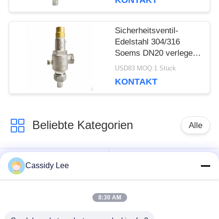
KONTAKT
Zulassung
Sicherheitsventil-
Edelstahl 304/316
Soems DN20 verlegen
kälteerzeugender
USD83 MOQ:1 Stück
Verbindung
KONTAKT
Beliebte Kategorien
Alle
Tieftemperatur-
Cassidy Lee
Kryo-Kugelhahn
Absperrventil
8:30 AM
kälteerzeugendes
kälteerzeugendes
Rückschlagventil
Sicherheitsventil