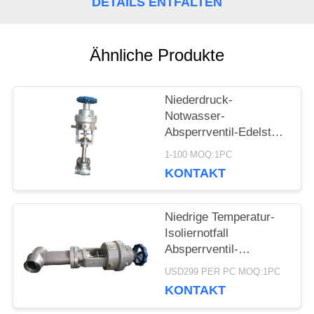
DETAILS ENTFALTEN
NACHRICHTEN
Ähnliche Produkte
FÄLLE
Niederdruck-
FORDERN
Notwasser-
Absperrventil-Edelstahl
SIE EIN
ISO9001 genehmigt
1-100 MOQ:1PC
KONTAKT
ZITAT
Niedrige Temperatur-
SITEMAP
Isoliernotfall
Absperrventil-
schweißende Art DN10
USD299 PER PC MOQ:1PC
DATENSCHUTZRICHTLINIE
- 40mm
KONTAKT