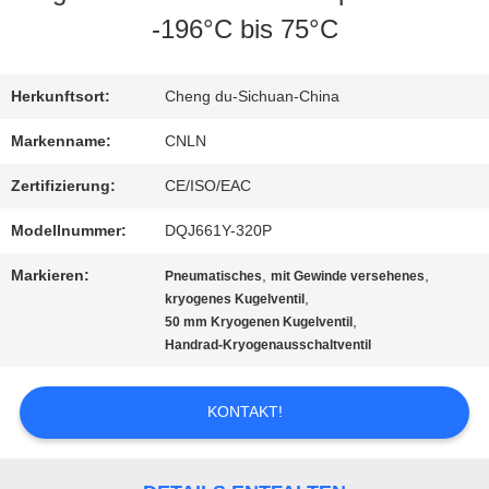
-196°C bis 75°C
AUSFLUG
Herkunftsort:
Cheng du-Sichuan-China
QUALITÄTSKONTROLLE
Markenname:
CNLN
Zertifizierung:
CE/ISO/EAC
TRETEN
Modellnummer:
DQJ661Y-320P
SIE
Markieren:
,
,
Pneumatisches
mit Gewinde versehenes
MIT
,
kryogenes Kugelventil
,
50 mm Kryogenen Kugelventil
UNS
Handrad-Kryogenausschaltventil
IN
KONTAKT!
VERBINDUNG