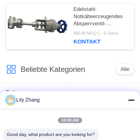
Edelstahl-
Notkälteerzeugendes
Absperrventil-
kälteerzeugendes
$90.00 MOQ:1 - 9 Sätze
Regelventil Soem-Logo
KONTAKT
Beliebte Kategorien
Alle
Tieftemperatur-
Kryo-Kugelhahn
Absperrventil
Lily Zhang
kälteerzeugendes
kälteerzeugendes
10:06 AM
Rückschlagventil
Sicherheitsventil
Good day, what product are you looking for?