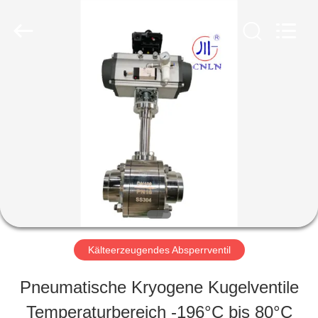
SiChuan
Liangchuan
Mechanical
Equipment
Co.,Ltd.
All
HAUS
Rights
Reserved.
PRODUKTE
VIDEOS
ÜBER
Kälteerzeugendes Absperrventil
UNS
Pneumatische Kryogene Kugelventile
Temperaturbereich -196°C bis 80°C
FABRIK-