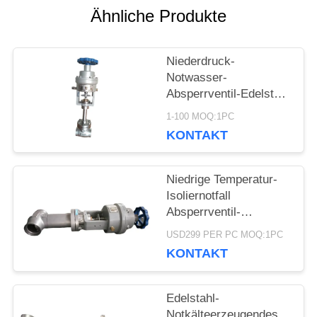
Ähnliche Produkte
NACHRICHTEN
Niederdruck-
FÄLLE
Notwasser-
Absperrventil-Edelstahl
ISO9001 genehmigt
FORDERN
1-100 MOQ:1PC
KONTAKT
SIE EIN
ZITAT
Niedrige Temperatur-
Isoliernotfall
Absperrventil-
schweißende Art DN10
SITEMAP
USD299 PER PC MOQ:1PC
- 40mm
KONTAKT
DATENSCHUTZRICHTLINIE
Edelstahl-
Notkälteerzeugendes