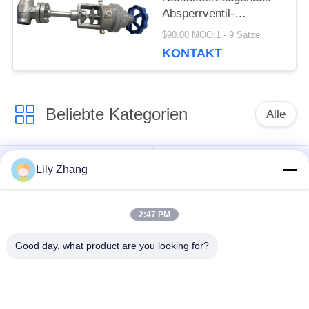
Absperrventil-
kälteerzeugendes
$90.00 MOQ:1 - 9 Sätze
Regelventil Soem-Logo
KONTAKT
Beliebte Kategorien
Alle
Tieftemperatur-
Lily Zhang
Kryo-Kugelhahn
Absperrventil
2:47 PM
kälteerzeugendes
kälteerzeugendes
Rückschlagventil
Sicherheitsventil
Good day, what product are you looking for?
kälteerzeugendes
Kälteerzeugendes
Druckminderventil
Absperrventil