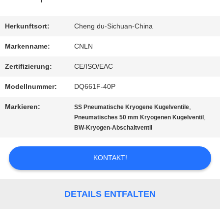
AUSFLUG
Herkunftsort:
Cheng du-Sichuan-China
Markenname:
CNLN
QUALITÄTSKONTROLLE
Zertifizierung:
CE/ISO/EAC
Modellnummer:
DQ661F-40P
TRETEN
Markieren:
,
SS Pneumatische Kryogene Kugelventile
SIE
,
Pneumatisches 50 mm Kryogenen Kugelventil
BW-Kryogen-Abschaltventil
MIT
UNS
KONTAKT!
IN
VERBINDUNG
DETAILS ENTFALTEN