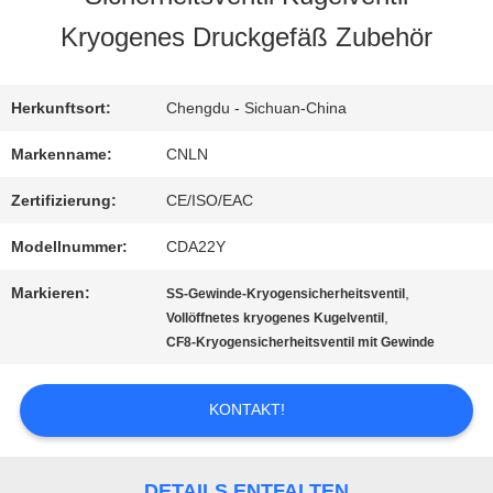
FABRIK-
Kryogenes Druckgefäß Zubehör
AUSFLUG
Herkunftsort:
Chengdu - Sichuan-China
QUALITÄTSKONTROLLE
Markenname:
CNLN
Zertifizierung:
CE/ISO/EAC
TRETEN
Modellnummer:
CDA22Y
SIE
Markieren:
,
SS-Gewinde-Kryogensicherheitsventil
MIT
,
Vollöffnetes kryogenes Kugelventil
CF8-Kryogensicherheitsventil mit Gewinde
UNS
KONTAKT!
IN
VERBINDUNG
DETAILS ENTFALTEN