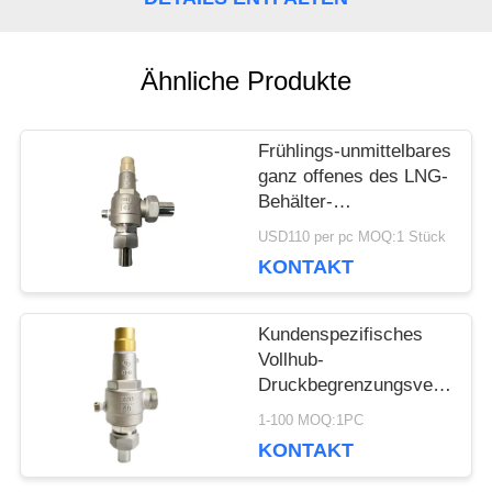
NACHRICHTEN
Ähnliche Produkte
FÄLLE
Frühlings-unmittelbares
ganz offenes des LNG-
Behälter-
FORDERN
kälteerzeugender
USD110 per pc MOQ:1 Stück
Sicherheitsventil-
KONTAKT
SIE EIN
SS304 DN15
ZITAT
Kundenspezifisches
Vollhub-
Druckbegrenzungsventil,
SITEMAP
kryogen, mit
1-100 MOQ:1PC
CE-/ISO9001-
KONTAKT
Zulassung
DATENSCHUTZRICHTLINIE