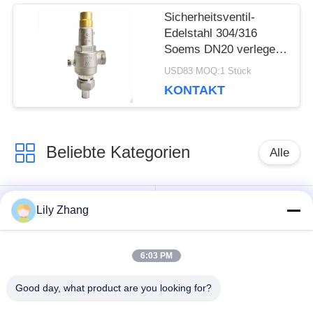
Sicherheitsventil-
Edelstahl 304/316
Soems DN20 verlegen
kälteerzeugender
USD83 MOQ:1 Stück
Verbindung
KONTAKT
Beliebte Kategorien
Alle
Tieftemperatur-
Lily Zhang
Kryo-Kugelhahn
Absperrventil
6:03 PM
kälteerzeugendes
kälteerzeugendes
Rückschlagventil
Sicherheitsventil
Good day, what product are you looking for?