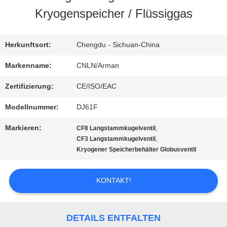
Kryogenspeicher / Flüssiggas
AUSFLUG
Herkunftsort:
Chengdu - Sichuan-China
QUALITÄTSKONTROLLE
Markenname:
CNLN/Arman
Zertifizierung:
CE/ISO/EAC
TRETEN
Modellnummer:
DJ61F
SIE
Markieren:
,
CF8 Langstammkugelventil
MIT
,
CF3 Langstammkugelventil
Kryogener Speicherbehälter Globusventil
UNS
IN
KONTAKT!
VERBINDUNG
DETAILS ENTFALTEN