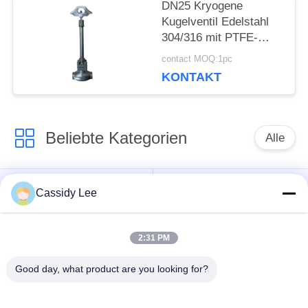
DN25 Kryogene
Kugelventil Edelstahl
304/316 mit PTFE-
Dichtung und CF8/CF3-
contact MOQ:1pc
Ventilgehäuse für
KONTAKT
Anwendungen von -196
°C bis +80 °C
Beliebte Kategorien
Alle
Tieftemperatur-
Cassidy Lee
Kryo-Kugelhahn
Absperrventil
2:31 PM
kälteerzeugendes
kälteerzeugendes
Rückschlagventil
Sicherheitsventil
Good day, what product are you looking for?
kälteerzeugendes
Kälteerzeugendes