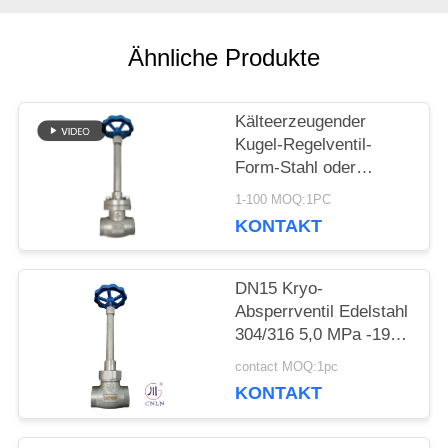
NACHRICHTEN
Ähnliche Produkte
FÄLLE
Kälteerzeugender
Kugel-Regelventil-
FORDERN
Form-Stahl oder
Edelstahl oder fertigen
1-100 MOQ:1PC
SIE EIN
Material besonders an
KONTAKT
ZITAT
DN15 Kryo-
Absperrventil Edelstahl
SITEMAP
304/316 5,0 MPa -196
°C bis +80 °C
contact MOQ:1pc
KONTAKT
DATENSCHUTZRICHTLINIE