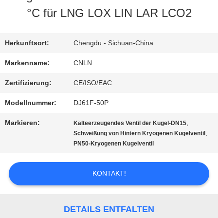
°C für LNG LOX LIN LAR LCO2
AUSFLUG
Herkunftsort:
Chengdu - Sichuan-China
QUALITÄTSKONTROLLE
Markenname:
CNLN
Zertifizierung:
CE/ISO/EAC
TRETEN
Modellnummer:
DJ61F-50P
SIE
Markieren:
,
Kälteerzeugendes Ventil der Kugel-DN15
MIT
,
Schweißung von Hintern Kryogenen Kugelventil
PN50-Kryogenen Kugelventil
UNS
IN
KONTAKT!
VERBINDUNG
DETAILS ENTFALTEN