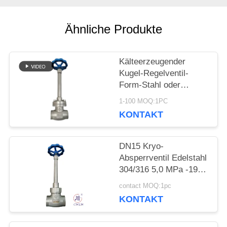
NACHRICHTEN
Ähnliche Produkte
FÄLLE
Kälteerzeugender
Kugel-Regelventil-
FORDERN
Form-Stahl oder
Edelstahl oder fertigen
1-100 MOQ:1PC
SIE EIN
Material besonders an
KONTAKT
ZITAT
DN15 Kryo-
Absperrventil Edelstahl
SITEMAP
304/316 5,0 MPa -196
°C bis +80 °C
contact MOQ:1pc
KONTAKT
DATENSCHUTZRICHTLINIE