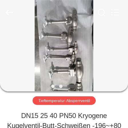
SiChuan
Liangchuan
Mechanical
Equipment
Co.,Ltd.
All
HAUS
Rights
Reserved.
PRODUKTE
VIDEOS
ÜBER
Tieftemperatur-Absperrventil
UNS
DN15 25 40 PN50 Kryogene
Kugelventil-Butt-Schweißen -196~+80
FABRIK-