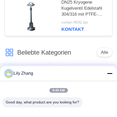
DN25 Kryogene
Kugelventil Edelstahl
304/316 mit PTFE-
Dichtung und CF8/CF3-
contact MOQ:1pc
Ventilgehäuse für
KONTAKT
Anwendungen von -196
°C bis +80 °C
Beliebte Kategorien
Alle
Tieftemperatur-
Lily Zhang
Kryo-Kugelhahn
Absperrventil
9:40 AM
kälteerzeugendes
kälteerzeugendes
Rückschlagventil
Sicherheitsventil
Good day, what product are you looking for?
kälteerzeugendes
Kälteerzeugendes