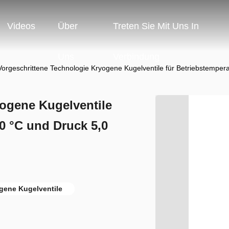
Videos
Über
Treten Sie Mit Uns In
Uns
Verbindung
Vorgeschrittene Technologie Kryogene Kugelventile für Betriebstemper
yogene Kugelventile
80 °C und Druck 5,0
gene Kugelventile