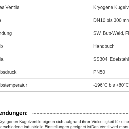
es Ventils
Kryogene Kugelve
e
DN10 bis 300 m
ndung
SW, Butt-Weld, F
eb
Handbuch
ial
SS304, Edelstahl
ebsdruck
PN50
ebstemperatur
-196°C bis +80°C
endungen:
ryogenen Kugelventile eignen sich aufgrund ihrer Vielseitigkeit für e
verschiedene industrielle Einstellungen geeignet istDas Ventil wird man