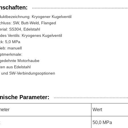
nschaften:
duktbezeichnung: Kryogener Kugelventil
chluss: SW, Butt-Weld, Flanged
rial: SS304, Edelstahl
des Ventils: Kryogenes Kugelventil
ck: 5,0 MPa
ieb: manuell
ptmerkmale:
gedehnte Motorhaube
en aus Edelstahl
 und SW-Verbindungsoptionen
nische Parameter:
meter
Wert
k
50,0 MPa