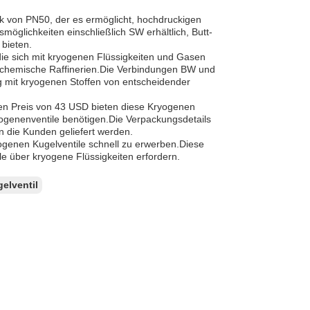
ck von PN50, der es ermöglicht, hochdruckigen
öglichkeiten einschließlich SW erhältlich, Butt-
 bieten.
die sich mit kryogenen Flüssigkeiten und Gasen
ochemische Raffinerien.Die Verbindungen BW und
g mit kryogenen Stoffen von entscheidender
en Preis von 43 USD bieten diese Kryogenen
ogenenventile benötigen.Die Verpackungsdetails
n die Kunden geliefert werden.
yogenen Kugelventile schnell zu erwerben.Diese
le über kryogene Flüssigkeiten erfordern.
elventil