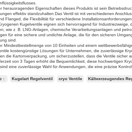
flüssigkeitsflusses.
er herausragenden Eigenschaften dieses Produkts ist sein Betriebsdru
gen effektiv standzuhalten.Das Ventil ist mit verschiedenen Anschlussm
d Flanged, die Flexibilität für verschiedene Installationsanforderungen
ryogenen Kugelventile eignen sich hervorragend für Industriezweige, 
en, wie z. B. LNG-Anlagen, chemische Verarbeitungsanlagen und petr
gen für eine sichere und undichte Anlage, die für den sicheren Umgan
ung sind.
ner Mindestbestellmenge von 10 Einheiten und einem wettbewerbsfähig
entile kostengünstige Lösungen für Unternehmen, die zuverlässige Kry
n die Kartonverpackung, um sicherzustellen, dass die Ventile sicher a
ferzeit von 3 Tagen erhöht die Bequemlichkeit, diese hochwertigen Kr
 sind eine zuverlässige Wahl für Anwendungen, die eine präzise Kontrol
te：
Kugelart Regelventil
cryo Ventile
Kälteerzeugendes Reg