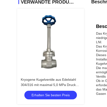
Beschr
VERWANDTE PRODUKTE
Besc
Das Kry
niedrig
LNI.
Das Kry
Korrosi
Dieses 
Install
Kugelve
Die ma
ermögli
Ventil
Kryogene Kugelventile aus Edelstahl
Ob in 
304/316 mit maximal 5,0 MPa Druck
erforde
das Ma
und einem Temperaturbereich von
Gasen 
Erhalten Sie besten Preis
-196 °C bis +80 °C