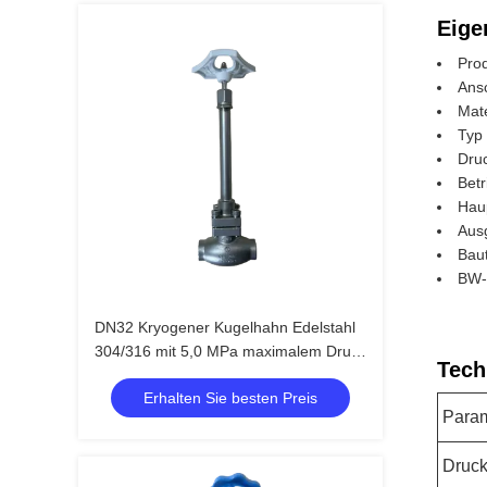
Eige
Pro
Ans
Mate
Typ 
Dru
Betr
Hau
Aus
Baut
BW-
DN32 Kryogener Kugelhahn Edelstahl
304/316 mit 5,0 MPa maximalem Druck
Tech
und -196 °C bis +80 °C
Erhalten Sie besten Preis
Temperaturbereich
Para
Druc