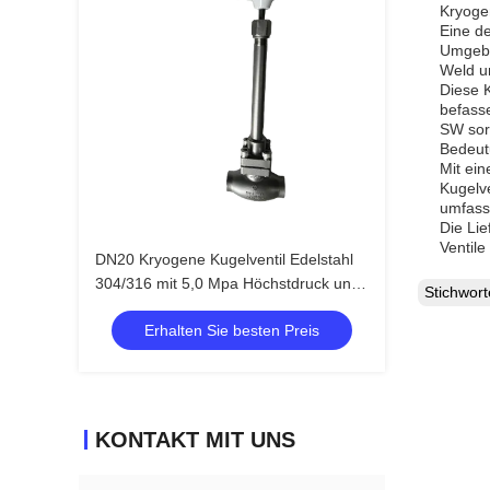
Kryogen
Eine d
Umgebun
Weld un
Diese K
befass
SW sor
Bedeut
Mit ei
Kugelv
umfasse
Die Lie
Ventile
DN20 Kryogene Kugelventil Edelstahl
304/316 mit 5,0 Mpa Höchstdruck und
Stichwor
Temperaturbereich von -196 °C bis +80
Erhalten Sie besten Preis
°C für LNG LOX LIN LAR
Anwendungen
KONTAKT MIT UNS