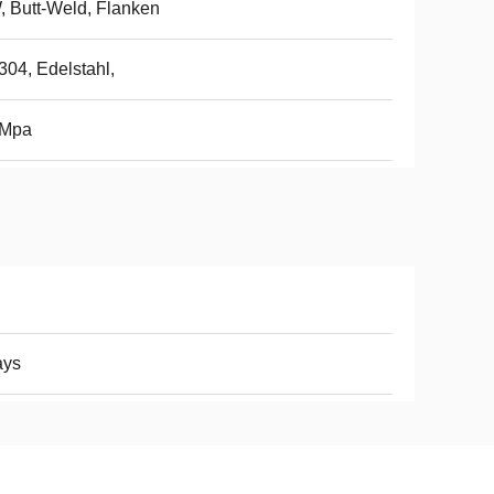
 Butt-Weld, Flanken
04, Edelstahl,
0Mpa
ays