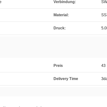
e
Verbindung:
SW,
Material:
SS3
Druck:
5.
Preis
43
Delivery Time
3d