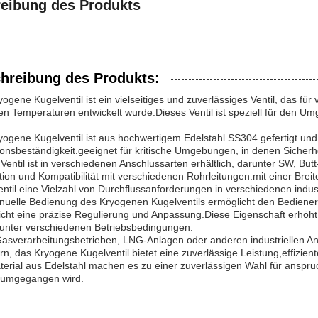
eibung des Produkts
hreibung des Produkts:
ogene Kugelventil ist ein vielseitiges und zuverlässiges Ventil, das fü
en Temperaturen entwickelt wurde.Dieses Ventil ist speziell für den 
ogene Kugelventil ist aus hochwertigem Edelstahl SS304 gefertigt und 
onsbeständigkeit.geeignet für kritische Umgebungen, in denen Sicherh
Ventil ist in verschiedenen Anschlussarten erhältlich, darunter SW, Butt
ation und Kompatibilität mit verschiedenen Rohrleitungen.mit einer Br
ntil eine Vielzahl von Durchflussanforderungen in verschiedenen indus
nuelle Bedienung des Kryogenen Kugelventils ermöglicht den Bedienern
cht eine präzise Regulierung und Anpassung.Diese Eigenschaft erhöht d
s unter verschiedenen Betriebsbedingungen.
Gasverarbeitungsbetrieben, LNG-Anlagen oder anderen industriellen 
rn, das Kryogene Kugelventil bietet eine zuverlässige Leistung,effizie
terial aus Edelstahl machen es zu einer zuverlässigen Wahl für ansp
umgegangen wird.