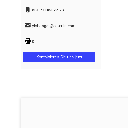
86+15008455973
yinbangqi@cd-cnln.com
0
Kontaktieren Sie uns jetzt