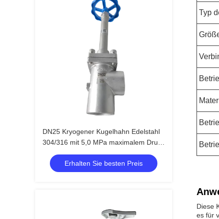
Typ d
Größ
Verbi
Betri
Mater
Betri
DN25 Kryogener Kugelhahn Edelstahl
304/316 mit 5,0 MPa maximalem Druck
Betri
und -196 °C bis +80 °C
Erhalten Sie besten Preis
Temperaturbereich
Anw
Diese K
es für 