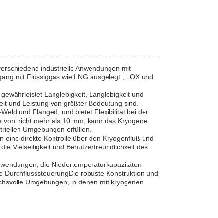
r verschiedene industrielle Anwendungen mit
Umgang mit Flüssiggas wie LNG ausgelegt., LOX und
gewährleistet Langlebigkeit, Langlebigkeit und
eit und Leistung von größter Bedeutung sind.
-Weld und Flanged, und bietet Flexibilität bei der
eite von nicht mehr als 10 mm, kann das Kryogene
triellen Umgebungen erfüllen.
 eine direkte Kontrolle über den Kryogenfluß und
ie Vielseitigkeit und Benutzerfreundlichkeit des
Anwendungen, die Niedertemperaturkapazitäten
nte DurchflusssteuerungDie robuste Konstruktion und
ruchsvolle Umgebungen, in denen mit kryogenen