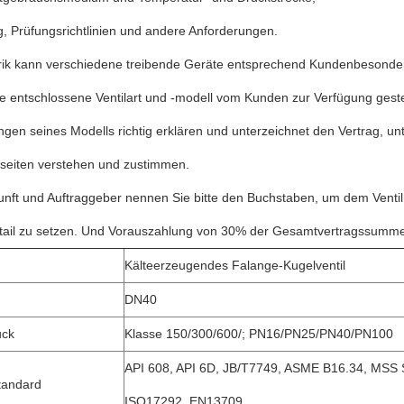
g, Prüfungsrichtlinien und andere Anforderungen.
rik kann verschiedene treibende Geräte entsprechend Kundenbesonder
 entschlossene Ventilart und -modell vom Kunden zur Verfügung gestel
gen seines Modells richtig erklären und unterzeichnet den Vertrag, u
seiten verstehen und zustimmen.
nft und Auftraggeber nennen Sie bitte den Buchstaben, um dem Ventilmod
ail zu setzen. Und Vorauszahlung von 30% der Gesamtvertragssumme, de
Kälteerzeugendes Falange-Kugelventil
DN40
uck
Klasse 150/300/600/; PN16/PN25/PN40/PN100
API 608, API 6D, JB/T7749, ASME B16.34, MSS 
tandard
ISO17292, EN13709