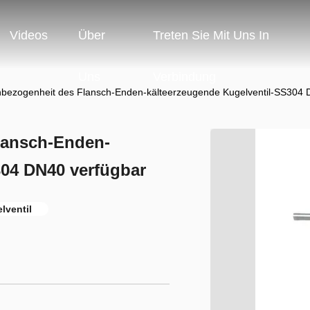
Videos
Über
Treten Sie Mit Uns In
Uns
Verbindung
bezogenheit des Flansch-Enden-kälteerzeugende Kugelventil-SS304 
lansch-Enden-
304 DN40 verfügbar
lventil