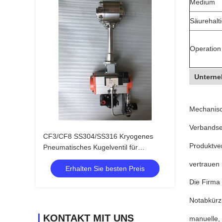
Medium
Säurehalt
Operation
Unterne
Mechanisch
Verbandse
CF3/CF8 SS304/SS316 Kryogenes
Produktve
Pneumatisches Kugelventil für
LNG/LOX/LN2/LAR
vertrauen
Erhalten Sie besten Preis
Die Firma 
Notabkürzu
KONTAKT MIT UNS
manuelle, 