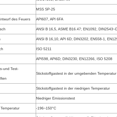
MSS SP-25
Entwurf des Feuers
API607, API 6FA
sch
ANSI B 16,5, ASME B16.47; EN1092, DIN2543~
h
ANSI B 16,10, API 6D; DIN3202, EN558-1, EN12
ch
ISO 5211
API598, API6D; DIN3230, EN12266, ISO 5208
s-und Test-
Stickstoffgastest in der umgebenden Temperatur
ften
Stickstoffgastest in der niedrigen Temperatur
Niedriger Emissionstest
 Temperatur
-196~150°C