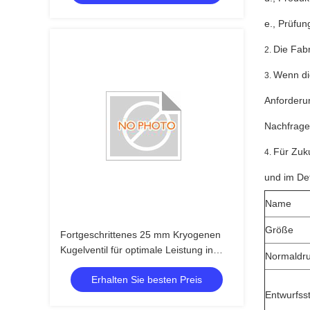
e., Prüfun
Die Fab
2.
Wenn die
3.
Anforderun
Nachfrage
Für Zuku
4.
und im Det
Name
Größe
Fortgeschrittenes 25 mm Kryogenen
Kugelventil für optimale Leistung in
Normaldr
Niedertemperaturumgebungen
Erhalten Sie besten Preis
Entwurfss