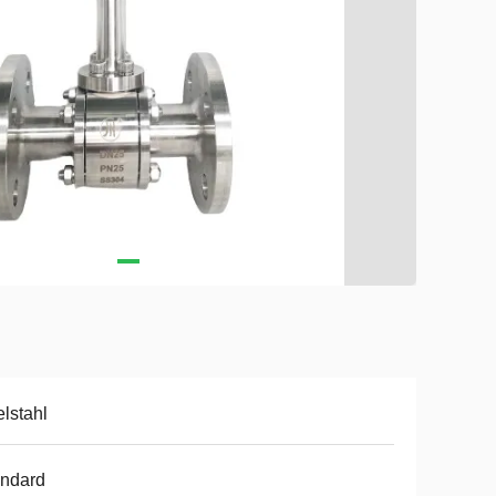
lstahl
andard