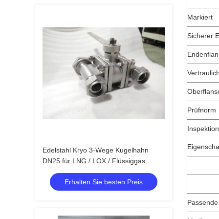
Markiert
Sicherer 
Endenflan
Vertraulic
Oberflans
Prüfnorm
Inspektion
Eigenscha
Edelstahl Kryo 3-Wege Kugelhahn
DN25 für LNG / LOX / Flüssiggas
Erhalten Sie besten Preis
Passende