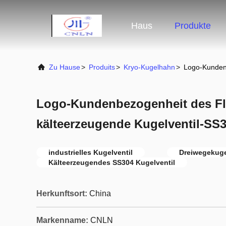
Haus
Produkte
Zu Hause
>
Produits
>
Kryo-Kugelhahn
>
Logo-Kunden
Logo-Kundenbezogenheit des F
kälteerzeugende Kugelventil-SS
industrielles Kugelventil
Dreiwegekuge
Kälteerzeugendes SS304 Kugelventil
Herkunftsort:
China
Markenname:
CNLN