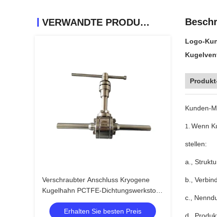
Beschr
VERWANDTE PRODUKTE
Logo-Kun
Kugelven
Produkt
Kunden-Mi
Wenn Ku
1.
stellen:
a., Strukt
Verschraubter Anschluss Kryogene
b., Verbin
Kugelhahn PCTFE-Dichtungswerkstoff
c., Nennd
für niedrige Temperaturen
Erhalten Sie besten Preis
d., Produ