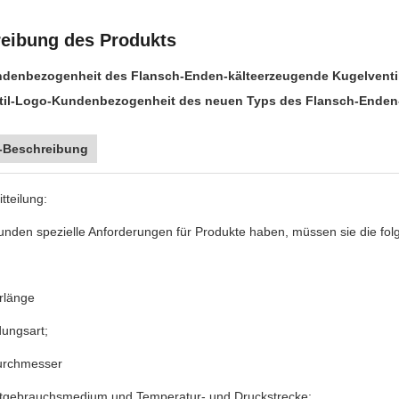
eibung des Produkts
denbezogenheit des Flansch-Enden-kälteerzeugende Kugelventi
til-Logo-Kundenbezogenheit des neuen Typs des Flansch-Enden
-Beschreibung
tteilung:
nden spezielle Anforderungen für Produkte haben, müssen sie die fol
urlänge
dungsart;
urchmesser
ktgebrauchsmedium und Temperatur- und Druckstrecke;