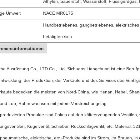
Äthylen, Sauerstoff, Wasserstoff, Flüssigerdgas,
ige Umwelt
NACE MR0175
Handbetriebenes, gangbetriebenes, elektrisches 
betätigten sich
hmensinformationen
e Ausrüstung Co., LTD Co., Ltd. Sichuans Liangchuan ist eine Berufpr
ntwicklung, der Produktion, der Verkäufe und des Services des Ventil
rkäufe bedecken die meisten von Nord-China, wie Henan, Hebei, Shand
 und Lob, Ruhm wachsen mit jedem Verstreichungstag.
produzierten Produkte sind Fokus auf den kälteerzeugenden Ventilen, 
ngsventilen, Kugelventil, Schieber, Rückschlagventil, etc.
Material: 32
pneumatische, elektrische, etc.-Produkte sind im Strom, im Brauen, in 