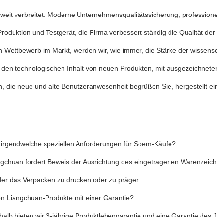
 weit verbreitet. Moderne Unternehmensqualitätssicherung, profession
oduktion und Testgerät, die Firma verbessert ständig die Qualität der
en Wettbewerb im Markt, werden wir, wie immer, die Stärke der wisse
 den technologischen Inhalt von neuen Produkten, mit ausgezeichnete
, die neue und alte Benutzeranwesenheit begrüßen Sie, hergestellt ein
s irgendwelche speziellen Anforderungen für Soem-Käufe?
angchuan fordert Beweis der Ausrichtung des eingetragenen Warenzeic
der das Verpacken zu drucken oder zu prägen.
 Liangchuan-Produkte mit einer Garantie?
halb bieten wir 3-jährige Produktlebengarantie und eine Garantie des 