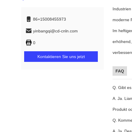
Industrien
86+15008455973
moderne Pr
Im heftig
yinbangqi@cd-cnln.com
erhöhend,
0
verbessern
Kontaktieren Sie uns jetzt
FAQ
Q. Gibt e
A. Ja. Li
Produkt o
Q. Kommen
A. Ja. Des