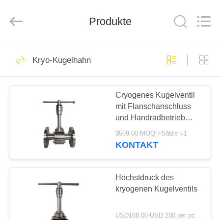
Liangchuan
Mechanical
Equipment
Produkte
Co.,Ltd.
All
Rights
Reserved.
HAUS
243
Kryo-Kugelhahn
Tieftemperatur-
PRODUKTE
Absperrventil
Cryogenes Kugelventil
mit Flanschanschluss
VIDEOS
und Handradbetrieb
geeignet für LNG LN2
$559.00 MOQ:>Sätze =1
LAr
ÜBER
KONTAKT
59
UNS
Höchstdruck des
Kryo-Kugelhahn
FABRIK-
kryogenen Kugelventils
AUSFLUG
USD168.00-USD 280 per pc MOQ:1 Stück