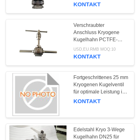
KONTAKT
QUALITÄTSKONTROLLE
Verschraubter
45
TRETEN
Anschluss Kryogene
kälteerzeugendes
SIE
Kugelhahn PCTFE-
Dichtungswerkstoff für
MIT
Rückschlagventil
USD,EU.RMB MOQ:10
niedrige Temperaturen
KONTAKT
UNS
IN
Fortgeschrittenes 25 mm
VERBINDUNG
Kryogenen Kugelventil
für optimale Leistung in
94
Niedertemperaturumgebunge
NACHRICHTEN
KONTAKT
kälteerzeugendes
Sicherheitsventil
FÄLLE
Edelstahl Kryo 3-Wege
Kugelhahn DN25 für