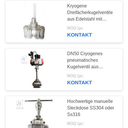
Kryogene
Dreifächerkugelventile
62
aus Edelstahl mit
Kälteerzeugendes
Sprengscheibe
MOQ:1pc
LNG/LOX/LN2/LAR
KONTAKT
Sockel-
Schweißungs-
DN50 Cryogenes
Kugel-Ventil
pneumatisches
Kugelventil aus
Edelstahl für
18
MOQ:1pc
Kryopumpen für
KONTAKT
Kälteerzeugendes
LNG/LOX/LN2/LAR/LCO2
angeflanschtes
Hochwertige manuelle
Steckdose SS304 oder
Kugel-Ventil
Ss316
MOQ:1pc