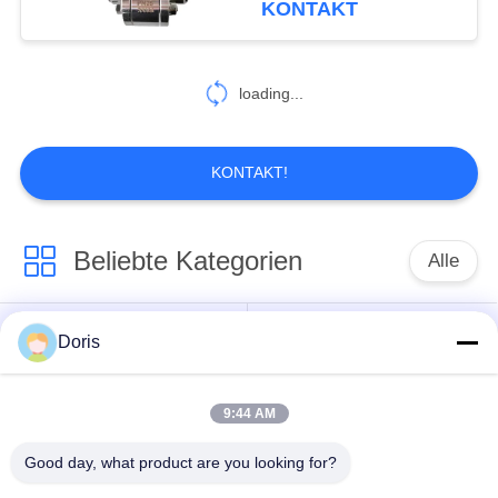
KONTAKT
7
Kälteerzeugendes
loading...
Überdruckventil
KONTAKT!
Beliebte Kategorien
Alle
10
Kälteerzeugendes
Tieftemperatur-
Doris
Kryo-Kugelhahn
elektropneumatisches
Absperrventil
Ventil
9:44 AM
kälteerzeugendes
kälteerzeugendes
Rückschlagventil
Sicherheitsventil
Good day, what product are you looking for?