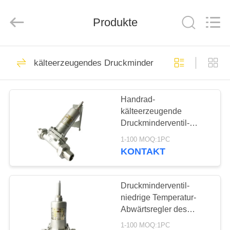
Liangchuan
Mechanical
Equipment
Produkte
Co.,Ltd.
All
Rights
Reserved.
HAUS
243
kälteerzeugendes Druckminderventil
Tieftemperatur-
PRODUKTE
Absperrventil
Handrad-
kälteerzeugende
VIDEOS
Druckminderventil-
Schweißens-Art für LNG
1-100 MOQ:1PC
O2-Behälter
ÜBER
KONTAKT
59
UNS
Druckminderventil-
Kryo-Kugelhahn
FABRIK-
niedrige Temperatur-
Abwärtsregler des
AUSFLUG
Dampf-SS304/316
1-100 MOQ:1PC