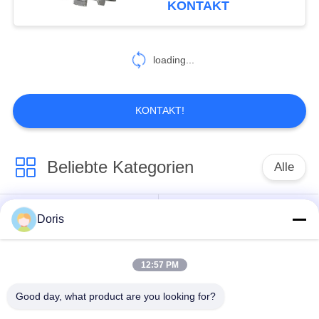
KONTAKT
7
Kälteerzeugendes
loading...
Überdruckventil
KONTAKT!
Beliebte Kategorien
Alle
10
Kälteerzeugendes
Tieftemperatur-
Doris
Kryo-Kugelhahn
elektropneumatisches
Absperrventil
Ventil
12:57 PM
kälteerzeugendes
kälteerzeugendes
Rückschlagventil
Sicherheitsventil
Good day, what product are you looking for?