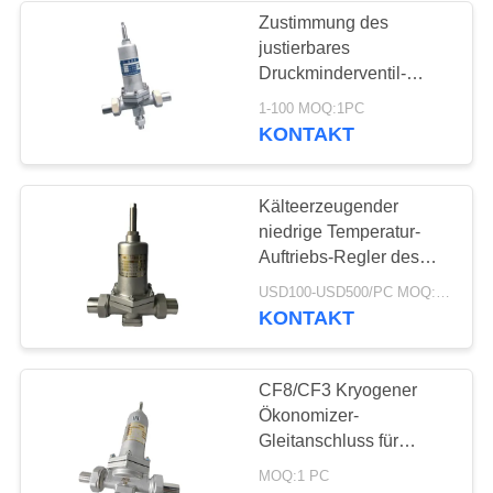
Zustimmung des
justierbares
62
Druckminderventil-
Kälteerzeugendes
kälteerzeugende
1-100 MOQ:1PC
Regelventil-ISO9001
KONTAKT
Sockel-
Schweißungs-
Kälteerzeugender
Kugel-Ventil
niedrige Temperatur-
Auftriebs-Regler des
Druckregler-Dn25
18
USD100-USD500/PC MOQ:1PC
KONTAKT
Kälteerzeugendes
angeflanschtes
CF8/CF3 Kryogener
Ökonomizer-
Kugel-Ventil
Gleitanschluss für
LNG/LOX/LN2/LAR
MOQ:1 PC