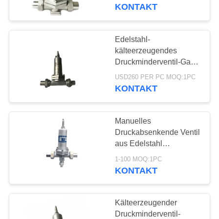
KONTAKT
QUALITÄTSKONTROLLE
Edelstahl-
45
TRETEN
kälteerzeugendes
kälteerzeugendes
SIE
Druckminderventil-Gas-
Druckregler-Ventil
MIT
Rückschlagventil
USD260 PER PC MOQ:1PC
KONTAKT
UNS
IN
Manuelles
VERBINDUNG
Druckabsenkende Ventil
aus Edelstahl
94
Gasdruckreglerventil für
NACHRICHTEN
1-100 MOQ:1PC
kälteerzeugendes
LNG/LOX/LN2/LAR/LCO2
KONTAKT
Sicherheitsventil
FÄLLE
Kälteerzeugender
Druckminderventil-