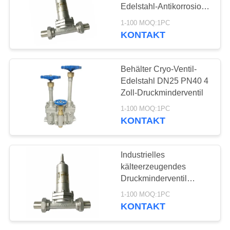
FORDERN
Edelstahl-Antikorrosion
SIE EIN
WCB SS
1-100 MOQ:1PC
ZITAT
KONTAKT
25
kälteerzeugendes
SITEMAP
Behälter Cryo-Ventil-
Druckminderventil
Edelstahl DN25 PN40 4
Zoll-Druckminderventil
DATENSCHUTZRICHTLINIE
1-100 MOQ:1PC
KONTAKT
39
Industrielles
Kälteerzeugendes
kälteerzeugendes
Druckminderventil
Absperrventil
Throme überzog
1-100 MOQ:1PC
Oberflächen-SS304
KONTAKT