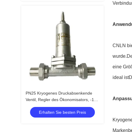
Verbind
Anwend
CNLN bie
wurde.De
eine Grö
ideal ist
PN25 Kryogenes Druckabsenkende
Anpassu
Ventil, Regler des Ökonomisators, -196
~ + 80 °C für LNG LOX LIN LAR LCO2
Erhalten Sie besten Preis
Kryogene
Markenb