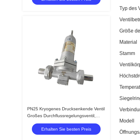
Typ des V
Ventilbet
Größe de
Material
Stamm
Ventilkör
Höchstdr
Temperat
Siegelrin
PN25 Kryogenes Drucksenkende Ventil
Verbindu
Großes Durchflussregelungsventil,
Modell
-196 ~ + 80 °C
Erhalten Sie besten Preis
Öffnungs