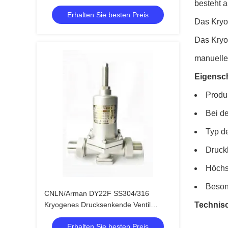
besteht 
Erhalten Sie besten Preis
Das Kryo
Das Kryog
manuellen
Eigensch
Produ
Bei de
Typ de
Druck
Höchs
Beson
CNLN/Arman DY22F SS304/316
Kryogenes Drucksenkende Ventil
Technis
(DN20-50mm) für LNG/LOX/LN2-
Erhalten Sie besten Preis
Systeme CE/ISO/EAC zertifiziert