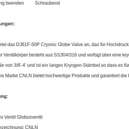
ung beenden
Schraubend
ungen:
tet das DJ61F-50P Cryonic Globe Valve an, das für Hochdruc
r Ventilkörper besteht aus SS304/316 und verfügt über eine kr
ße von 3/8'-4' und ist ein langes Kryogen-Stämbel.so dass es 
Die Marke CNLN bietet hochwertige Produkte und garantiert die
ng:
s Ventil Globusventil
ezeichnung: CNLN