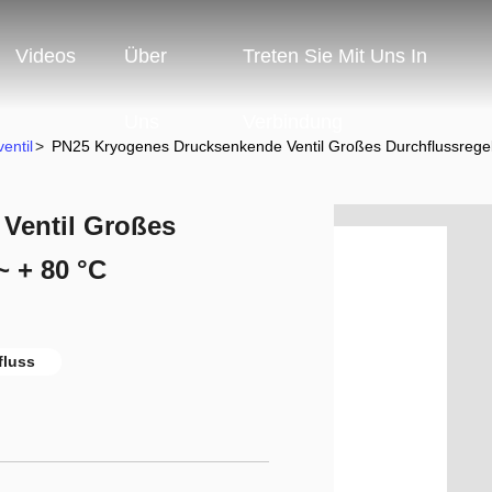
Videos
Über
Treten Sie Mit Uns In
Uns
Verbindung
entil
>
PN25 Kryogenes Drucksenkende Ventil Großes Durchflussregelu
Ventil Großes
~ + 80 °C
fluss