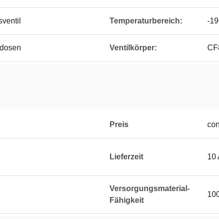
ventil
Temperaturbereich:
-19
kdosen
Ventilkörper:
CF
Preis
con
Lieferzeit
10 
Versorgungsmaterial-
100
Fähigkeit