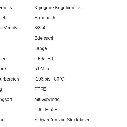
entils
Kryogene Kugelventile
rieb
Handbuch
s Ventils
3/8'-4'
Edelstahl
Lange
per
CF8/CF3
uck
5.0Mpa
urbereich
-196 bis +80°C
g
PTFE
ngsart
mit Gewinde
DJ61F-50P
art
Schweißen von Steckdosen