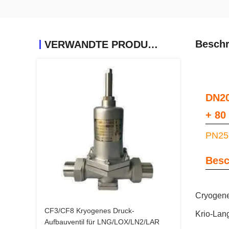
Beschr
VERWANDTE PRODUKTE
DN20
+ 80
PN25 
Besc
Cryogene
CF3/CF8 Kryogenes Druck-
Krio-Lan
Aufbauventil für LNG/LOX/LN2/LAR