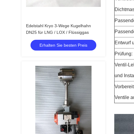
Dichtma
Passende
Edelstahl Kryo 3-Wege Kugelhahn
Passend
DN25 für LNG / LOX / Flüssiggas
Entwurf 
Erhalten Sie besten Preis
Prüfung:
Ventil-L
und Insta
Vorberei
Ventile a