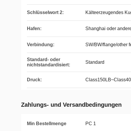
Schlüsselwort 2:
Kälteerzeugendes Kug
Hafen:
Shanghai oder ander
Verbindung:
SW/BW/flange/other f
Standard- oder
Standard
nichtstandardisiert:
Druck:
Class150LB~Class4
Zahlungs- und Versandbedingungen
Min Bestellmenge
PC 1