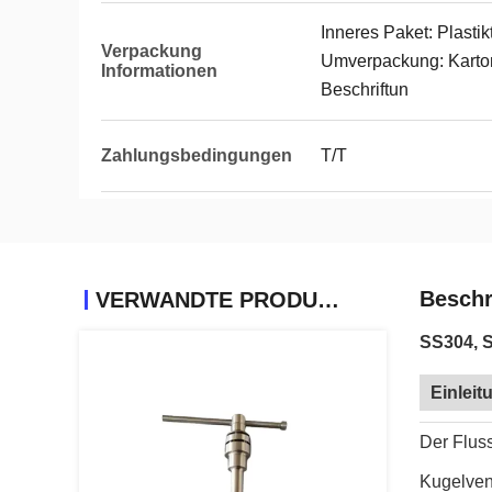
Inneres Paket: Plasti
Verpackung
Umverpackung: Karton
Informationen
Beschriftun
Zahlungsbedingungen
T/T
Beschr
VERWANDTE PRODUKTE
SS304, 
Einlei
Der Flus
Kugelven