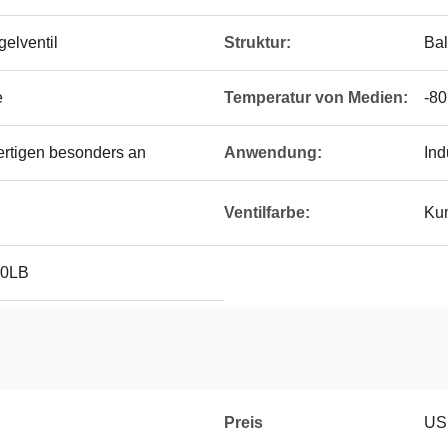
elventil
Struktur:
Bal
e
Temperatur von Medien:
-8
ertigen besonders an
Anwendung:
Ind
Ventilfarbe:
Ku
00LB
Preis
US