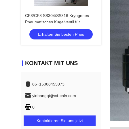
CF3/CF8 SS304/SS316 Kryogenes
Pneumatisches Kugelventil für
LNG/LOX/LN2/LAR
Erhalten Sie besten Preis
KONTAKT MIT UNS
86+15008455973
yinbangqi@cd-cnln.com
0
Kontaktieren Sie uns jetzt