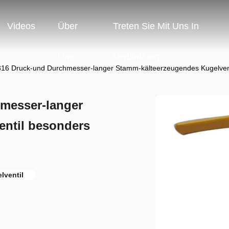
Videos
Über
Treten Sie Mit Uns In
Uns
Verbindung
6 Druck-und Durchmesser-langer Stamm-kälteerzeugendes Kugelventi
messer-langer
entil besonders
lventil