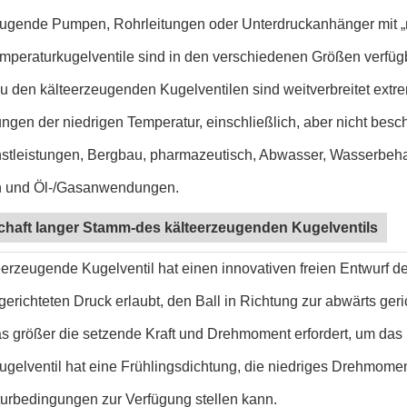
eugende Pumpen, Rohrleitungen oder Unterdruckanhänger mit „
emperaturkugelventile sind in den verschiedenen Größen verfü
u den kälteerzeugenden Kugelventilen sind weitverbreitet extre
en der niedrigen Temperatur, einschließlich, aber nicht beschr
nstleistungen, Bergbau, pharmazeutisch, Abwasser, Wasserbeh
 und Öl-/Gasanwendungen.
chaft langer Stamm-des kälteerzeugenden Kugelventils
erzeugende Kugelventil hat einen innovativen freien Entwurf d
gerichteten Druck erlaubt, den Ball in Richtung zur abwärts ge
s größer die setzende Kraft und Drehmoment erfordert, um das 
ugelventil hat eine Frühlingsdichtung, die niedriges Drehmo
urbedingungen zur Verfügung stellen kann.