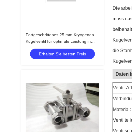
Die arbei
muss das
beibehalt
Fortgeschrittenes 25 mm Kryogenen
Kugelven
Kugelventil für optimale Leistung in
Niedertemperaturumgebungen
die Starr
Erhalten Sie besten Preis
Kugelven
Daten 
Ventil-A
Verbindu
Material:
Ventiltel
Ventilsc