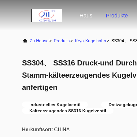
Haus
Produkte
Zu Hause
>
Produits
>
Kryo-Kugelhahn
>
SS304、 SS31
SS304、 SS316 Druck-und Durch
Stamm-kälteerzeugendes Kugelv
anfertigen
industrielles Kugelventil
Dreiwegekuge
Kälteerzeugendes SS316 Kugelventil
Herkunftsort:
CHINA