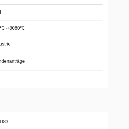
l
0℃~+8080℃
ustrie
ndenanträge
D83-