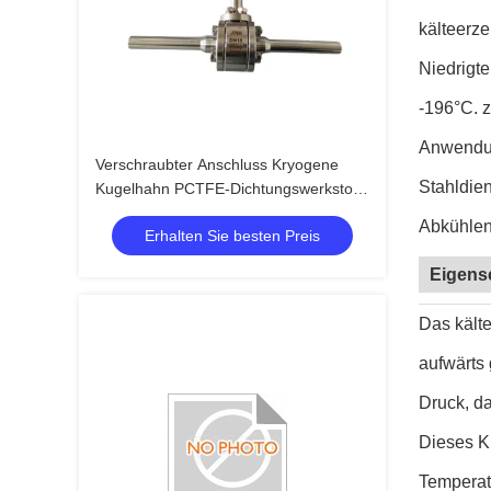
kälteerz
Niedrigt
-196°C. z
Anwendung
Verschraubter Anschluss Kryogene
Stahldie
Kugelhahn PCTFE-Dichtungswerkstoff
für niedrige Temperaturen
Abkühlen
Erhalten Sie besten Preis
Eigens
Das kälte
aufwärts 
Druck, da
Dieses K
Temperat